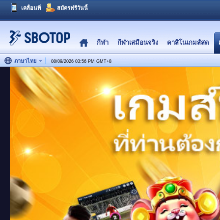
เคลื่อนที่
สมัครฟรีวันนี้
กีฬา
กีฬาเสมือนจริง
คาสิโนเกมส์สด
ภาษาไทย
08/09/2026 03:56 PM
GMT
+
8