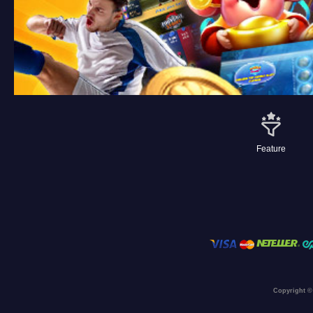
Feature
Copyright ©