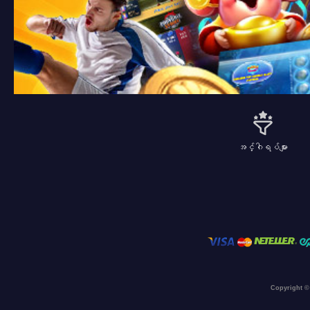
အင်္ဂါရပ်များ
Copyright ©