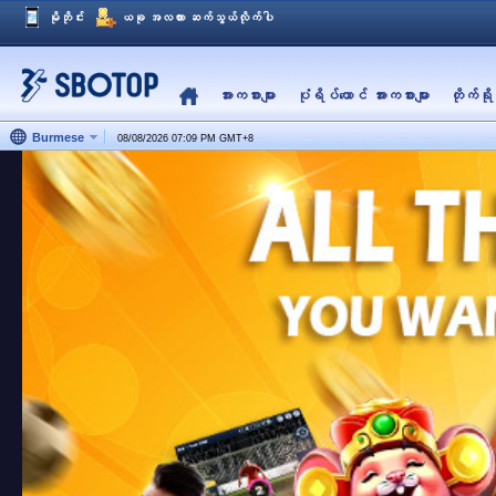
မိုဘိုင်း
ယခု အလကား ဆက်သွယ်လိုက်ပါ
အားကစားများ
ပုံရိပ်ယောင် အားကစားများ
တိုက်ရိ
Burmese
08/08/2026 07:09 PM
GMT
+
8