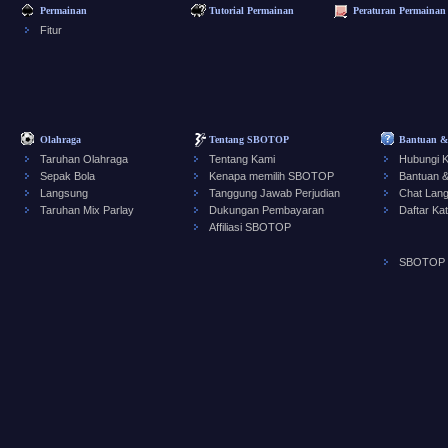
Permainan
Tutorial Permainan
Peraturan Permainan
Fitur
Olahraga
Tentang SBOTOP
Bantuan 
Taruhan Olahraga
Tentang Kami
Hubungi 
Sepak Bola
Kenapa memilih SBOTOP
Bantuan 
Langsung
Tanggung Jawab Perjudian
Chat Lan
Taruhan Mix Parlay
Dukungan Pembayaran
Daftar Ka
Affiliasi SBOTOP
SBOTOP 